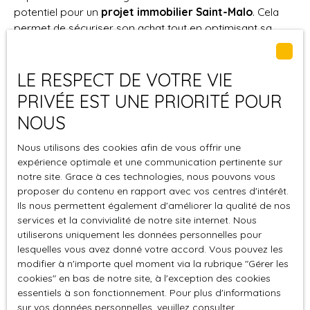
potentiel pour un
projet immobilier Saint-Malo
. Cela
permet de sécuriser son achat tout en optimisant sa
rentabilité.
LE RESPECT DE VOTRE VIE
PRIVÉE EST UNE PRIORITÉ POUR
Saint-Servan : un secteur
NOUS
recherché pour une rentabilité
durable
Nous utilisons des cookies afin de vous offrir une
expérience optimale et une communication pertinente sur
notre site. Grace à ces technologies, nous pouvons vous
proposer du contenu en rapport avec vos centres d'intérêt.
Saint-Servan
offre une ambiance plus calme et
Ils nous permettent également d'améliorer la qualité de nos
familiale, tout en restant proche du centre. Ses
services et la convivialité de notre site internet. Nous
commerces, son port et son atmosphère chaleureuse
utiliserons uniquement les données personnelles pour
attirent de nombreux résidents qui souhaitent s’y installer
lesquelles vous avez donné votre accord. Vous pouvez les
à l’année. Ce quartier constitue ainsi un
choix
modifier à n'importe quel moment via la rubrique ″Gérer les
stratégique
pour une location longue durée. Les prix y
cookies″ en bas de notre site, à l'exception des cookies
sont souvent plus accessibles que dans le centre
essentiels à son fonctionnement. Pour plus d'informations
historique, ce qui plaît beaucoup aux investisseurs.
sur vos données personnelles, veuillez consulter