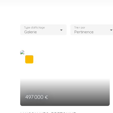
Type d'affichage
Trier par
Galerie
Pertinence
497 000
€