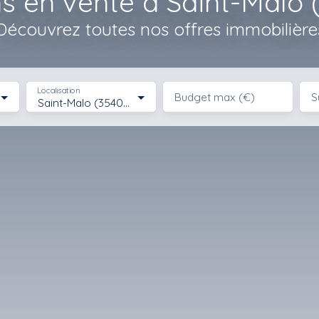
s en vente à Saint-Malo 
Découvrez toutes nos offres immobilière
Localisation
Budget max (€)
S
Saint-Malo (35400)