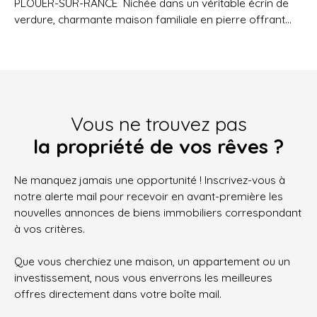
PLOUER-SUR-RANCE  Nichée dans un véritable écrin de
verdure, charmante maison familiale en pierre offrant
une vie de plain-pied : entrée, belle pièce de vie avec
poêle à bois et véranda ouverte sur le jardin, salon,
cuisine et arrière-cuisine, chambre, salle de bains
(douche et baignoire), WC. À l'étage : palier desservant 3
chambres dont une avec salle d'eau privative, WC. Cellier,
buanderie et appentis attenants. Double garage et
Vous ne trouvez pas
atelier. Le tout sur un magnifique terrain d'environ 6 000
la propriété de vos rêves ?
m² avec terrasse exposée sud-ouest, idéal pour profiter
du calme et de la nature. Honoraires inclus de 4. 84% TTC
Ne manquez jamais une opportunité ! Inscrivez-vous à
à la charge de l'acquéreur. Prix hors honoraires 620 000
notre alerte mail pour recevoir en avant-première les
€. Classe énergie D, Classe climat B Montant estimé des
nouvelles annonces de biens immobiliers correspondant
dépenses annuelles d'énergie pour un usage standard :
à vos critères.
entre 2888. 00 € et 3908. 00 € sur les années 2021, 2022
et 2023 (abonnements compris). Les informations sur
Que vous cherchiez une maison, un appartement ou un
les risques auxquels ce bien est exposé sont disponibles
investissement, nous vous enverrons les meilleures
sur le site Géorisques : georisques. gouv. fr.
offres directement dans votre boîte mail.