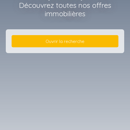
Découvrez toutes nos offres
immobilières
Ouvrir la recherche
Type d'offre
Vente
Type de bien
Maison
Localisation
Plouër-sur-Rance (22490)
Budget max (€)
Surface min (m²)