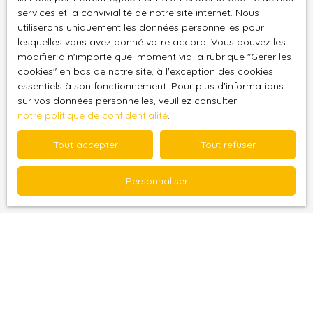
services et la convivialité de notre site internet. Nous
utiliserons uniquement les données personnelles pour
Pièces min
lesquelles vous avez donné votre accord. Vous pouvez les
modifier à n'importe quel moment via la rubrique ″Gérer les
J'accepte le traitement de mes données
cookies″ en bas de notre site, à l'exception des cookies
personnelles conformément au RGPD. Si vous ne
essentiels à son fonctionnement. Pour plus d'informations
sur vos données personnelles, veuillez consulter
souhaitez pas faire l'objet de prospection
notre politique de confidentialité
.
commerciale par voie téléphonique, vous pouvez
vous inscrire gratuitement sur la liste d'opposition
Tout accepter
Tout refuser
au démarchage téléphonique, prévu par l'article
L223-1 du code de la consommation, sur le site
Personnaliser
Internet www.bloctel.gouv.fr ou par courrier
adressé à :
Société Worldline, Service Bloctel, CS 61311, 41013
BLOIS CEDEX.
Pour en savoir plus sur le traitement de vos
données personnelles, veuillez consulter notre
politique de confidentialité
.