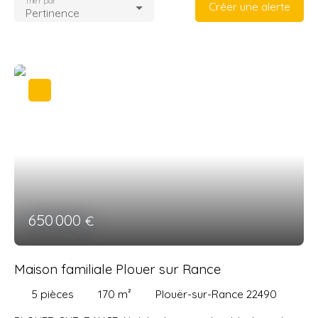
Trier par
Créer une alerte
Pertinence
650 000
€
Maison familiale Plouer sur Rance
5
pièces
170
m²
Plouër-sur-Rance 22490