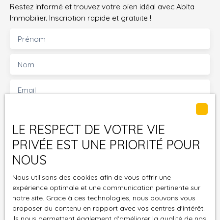
Restez informé et trouvez votre bien idéal avec Abita
Immobilier. Inscription rapide et gratuite !
Prénom
Nom
Email
Type d'offre
Vente
LE RESPECT DE VOTRE VIE
Type de bien
PRIVÉE EST UNE PRIORITÉ POUR
Maison
NOUS
Localisation
Plouër-sur-Rance (22490)
Nous utilisons des cookies afin de vous offrir une
expérience optimale et une communication pertinente sur
Budget max (€)
notre site. Grace à ces technologies, nous pouvons vous
proposer du contenu en rapport avec vos centres d'intérêt.
Surface min (m²)
Ils nous permettent également d'améliorer la qualité de nos