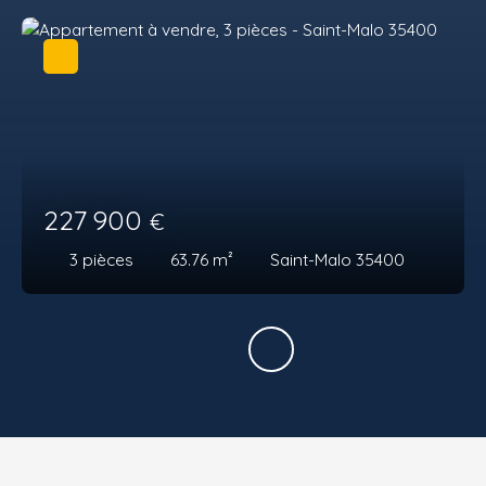
227 900
€
3
pièces
63.76
m²
Saint-Malo 35400