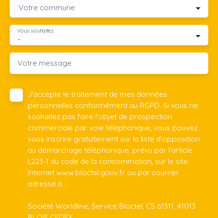
Votre commune
Vous souhaitez
-
Votre message
J'accepte le traitement de mes données
personnelles conformément au RGPD. Si vous ne
souhaitez pas faire l'objet de prospection
commerciale par voie téléphonique, vous pouvez
vous inscrire gratuitement sur la liste d'opposition
au démarchage téléphonique, prévu par l'article
L223-1 du code de la consommation, sur le site
Internet www.bloctel.gouv.fr ou par courrier
adressé à :
Société Worldline, Service Bloctel, CS 61311, 41013
BLOIS CEDEX.