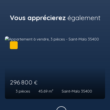
Vous apprécierez
également
296 800
€
3
pièces
45.69
m²
Saint-Malo 35400